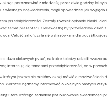
y okazje porozmawiać z młodzieżą przez dwie godziny lekcyjne
u, z własnego doświadczenia, mogli opowiedzieć, jak wygląda ż
 przedsiębiorczości. Zostały również opisanie blaski i cien
ować temat prezentacji. Ciekawostką był przykładowy dzień z
atowca. Całość zakończyła się wskazówkami dla początkująceg
iele dużo ciekawych pytań, na które koledzy udzielili wyczerp
dę interesują się tematami przedsiębiorczości, co w przeszł
, w którym jeszcze nie mieliśmy okazji mówić o możliwościac
 osób. Wkrótce będziemy informować o kolejnych naszych wizyt
ising Stars, którego zadaniem jest budowanie świadomości pr