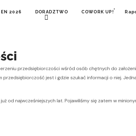
EEN 2026
DORADZTWO
COWORK UP!
Rapo
ści
zerzeniu przedsiębiorczości wśród osób chętnych do założenia 
przedsiębiorczość jest i gdzie szukać informacji o niej. Jedn
od najwcześniejszych lat. Pojawiliśmy się zatem w miniony